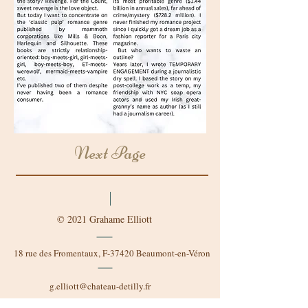
Next Page
© 2021 Grahame Elliott
18 rue des Fromentaux, F-37420 Beaumont-en-Véron
g.elliott@chateau-detilly.fr